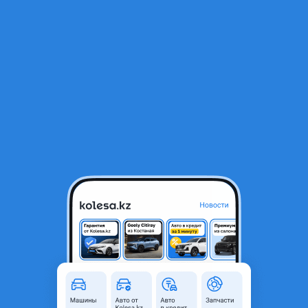
RU
Открыть приложение
1
/
3
Двигатель APX AGU AWU AJQ AUM AJL AWD 1.8 t Audi Volkswagen
Ауди Шкода
101 000 ₸