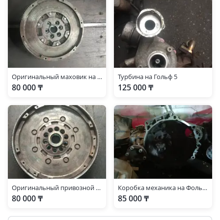
Оригинальный маховик на Volkswagen Golf5 2.0TFSI 06F105266M 06F105266M
Турбина на Гольф 5
80 000 ₸
125 000 ₸
Оригинальный привозной маховик Volkswagen Golf4 2.3 VR5 071105264D
Коробка механика на Фольксваген голь 4
80 000 ₸
85 000 ₸