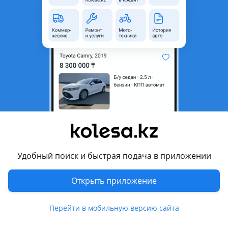
область
Состояние
Новая
Комментарий продавца
Компютер двигателя на крайслер 300С
Перевести
Другие объявления продавца
Ерлан
Удобный поиск и быстрая подача в приложении
Запчасти
Открыть приложение
Автозапчасти
16
Перейти в мобильную версию сайта
Похожие объявления