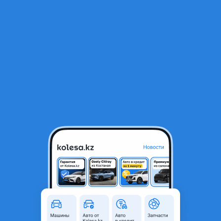
RU
Открыть приложение
1
/
4
Компютер двигателя на крайслер 300С
100 000 ₸
Город
Алматы, Алматинская