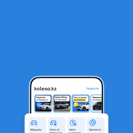
RU
Открыть приложение
В начало
1
/
2
Привод
60 000 ₸
Город
Алматы, Алматинская