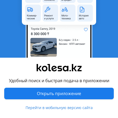
область
Состояние
Б/y
Есть доставка
Да
Комментарий продавца
Привод левая сторона на Toyota Sienna 2-покооение
привозная в хорошем состоянии
Перевести
Другие объявления продавца
Удобный поиск и быстрая подача в приложении
Мади
Открыть приложение
Машины
Перейти в мобильную версию сайта
Легковые
1