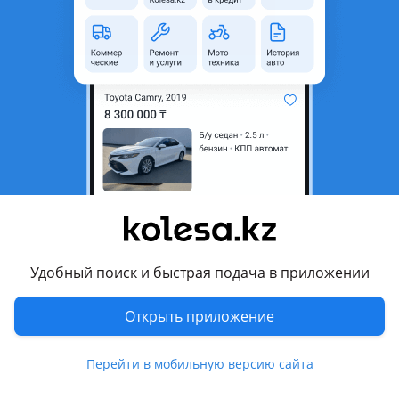
область
Состояние
Новая
Комментарий продавца
Бампер задний для Geely MK новый в наличии
Перевести
Другие объявления продавца
Gishagm
Удобный поиск и быстрая подача в приложении
Запчасти
Открыть приложение
Автозапчасти
201
4 августа 2026 г.
Пожаловаться
Перейти в мобильную версию сайта