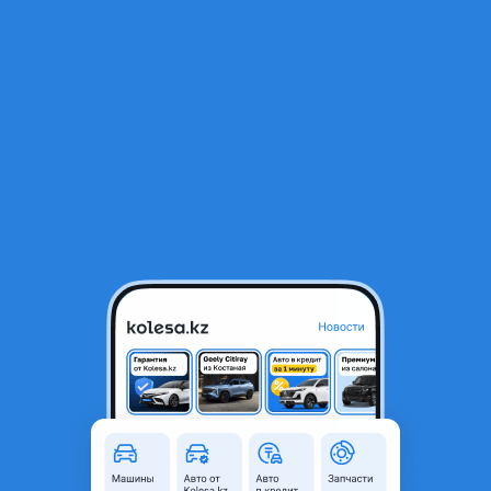
RU
Открыть приложение
1
/
5
Бампер задний для Geely MK
42 000 ₸
Город
Алматы, Алматинская