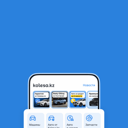
RU
Открыть приложение
1
/
10
Двигатель мотор 1GR-FE 4л 3х контактный на Toyota Land Cruiser
Prado 120
1 900 000 ₸