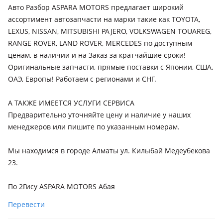
2002 - 2009 J120, 2009 - 2013 J150, 2013 - 2017 J150
Авто Разбор ASPARA MOTORS предлагает широкий
рестайлинг, 2017 - 2020 J150 [2-й рестайлинг]
ассортимент автозапчасти на марки такие как TOYOTA,
LEXUS, NISSAN, MITSUBISHI PAJERO, VOLKSWAGEN TOUAREG,
Toyota Tundra
RANGE ROVER, LAND ROVER, MERCEDES по доступным
2007 - 2009 2 поколение (K5/K6), 2009 - 2013 2 поколение
ценам, в наличии и на Заказ за кратчайшие сроки!
рестайлинг (K5/K6), 2013 - 2022 2 поколение [2-й
рестайлинг] (K5/K6)
Оригинальные запчасти, прямые поставки с Японии, США,
ОАЭ, Европы! Работаем с регионами и СНГ.
А ТАКЖЕ ИМЕЕТСЯ УСЛУГИ СЕРВИСА
Предварительно уточняйте цену и наличие у наших
менеджеров или пишите по указанным номерам.
Мы находимся в городе Алматы ул. Килыбай Медеубекова
23.
По 2Гису ASPARA MOTORS Абая
Перевести