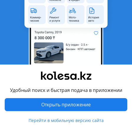
Город
Актобе, Актюбинская
область
Состояние
Б/y
Оригинальность
Оригинал
Есть доставка
Да
Подходит на авто
Toyota FJ Cruiser
2006 - н.в. 1 поколение (GSJ1)
Toyota Fortuner
Удобный поиск и быстрая подача в приложении
2011 - 2015 1 поколение рестайлинг (N5/N6), 2005 - 2011 1
поколение (N5/N6)
Открыть приложение
Показать больше
Toyota Land Cruiser
2007 - 2012 J200
Перейти в мобильную версию сайта
Комментарий продавца
Toyota Land Cruiser Prado