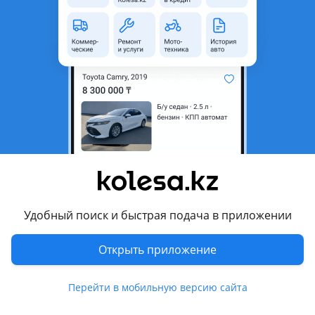
область
Состояние
Б/y
Комментарий продавца
Привозной
Перевести
Другие объявления продавца
Башир
Удобный поиск и быстрая подача в приложении
Запчасти
Открыть приложение
Автозапчасти
271
Перейти в мобильную версию сайта
Похожие объявления