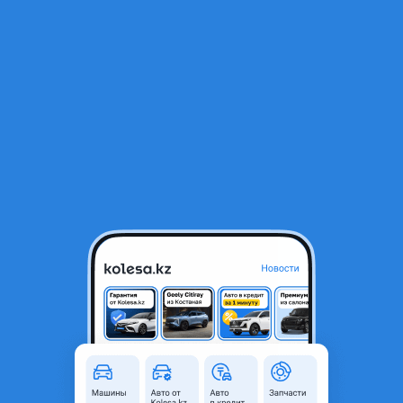
RU
Открыть приложение
1
/
3
Nissan r'nessa омыватель бачок
15 000 ₸
Город
Алматы, Алматинская