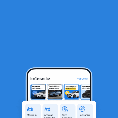
RU
Открыть приложение
В начало
1
/
2
Двигатель 6g72
850 000 ₸
Город
Караганда, Карагандинская