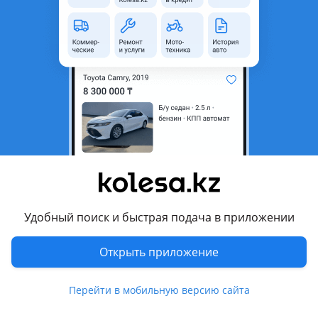
область
Состояние
Б/y
Есть доставка
Да
Подходит на авто
Mitsubishi Pajero
1999 - 2002 3 поколение (V7xW/V6xW), 2002 - 2006 3
поколение рестайлинг (V7xW/V6xW)
Комментарий продавца
Двигатель для Mitsubishi Pajero 3, контрактный б/у
Удобный поиск и быстрая подача в приложении
оригинал с Японии, в отличном состоянии и с небольшим
пробегом. Гарантия качества. Доставка по городу Алматы
Открыть приложение
и по всему Казахстану. ЦЕНУ УТОЧНЯЙТЕ В ЗАВИСИМОСТИ
ОТ КОМПЛЕКТАЦИИ по указанному номеру телефона,.
Перейти в мобильную версию сайта
Находимся в Алматы.