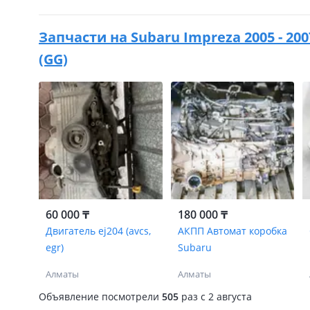
Запчасти на
Subaru Impreza 2005 - 20
(GG)
60 000 ₸
180 000 ₸
Двигатель ej204 (avcs,
АКПП Автомат коробка
egr)
Subaru
Алматы
Алматы
Объявление посмотрели
505
раз
c 2 августа