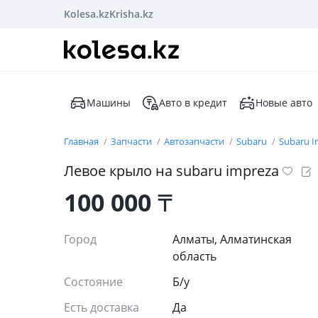
Kolesa.kz
Krisha.kz
Машины
Авто в кредит
Новые авто
Главная
Запчасти
Автозапчасти
Subaru
Subaru I
Левое крыло на subaru impreza
100 000
₸
Город
Алматы, Алматинская
область
Состояние
Б/y
Есть доставка
Да