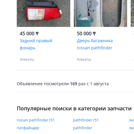
45 000 ₸
50 000 ₸
Задний правый
Дверь багажника
фонарь
nissan pathfinder
Алматы
Алматы
Объявление посмотрели
169
раз
c 1 августа
Популярные поиски в категории запчасти
nissan pathfinder r51
pathfinder r51
лю
патфайндер
pathfinder
лю