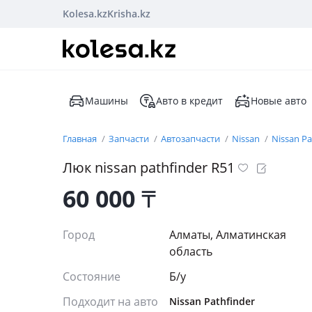
Kolesa.kz
Krisha.kz
Машины
Авто в кредит
Новые авто
Главная
Запчасти
Автозапчасти
Nissan
Nissan Pa
Люк nissan pathfinder R51
60 000
₸
Город
Алматы, Алматинская
область
Состояние
Б/y
Подходит на авто
Nissan Pathfinder