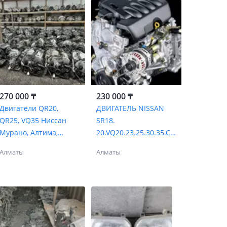
270 000 ₸
230 000 ₸
Двигатели QR20,
ДВИГАТЕЛЬ NISSAN
QR25, VQ35 Ниссан
SR18.
Мурано, Алтима,
20.VQ20.23.25.30.35.CG
Теана, Серена, Сентра
10.13.GA15.16.18.CA20.
Алматы
Алматы
K24.