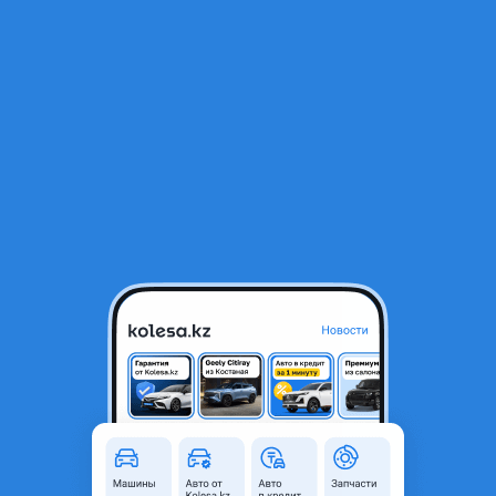
RU
Открыть приложение
1
/
4
Блок управления двигателем АКПП
5 000 ₸
Город
Алматы, Алматинская