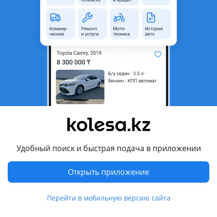
область
Состояние
Б/y
Комментарий продавца
Блок управления двигателем АКПП в идеальном состоянии
привазной из Японии Америки Европы оригинал высокое
качество есть отправка по регионам и доставка по городу
Алматы цены уточняйте 37820pnc904
Перевести
Другие объявления продавца
Удобный поиск и быстрая подача в приложении
Мұхит
Открыть приложение
Запчасти
Перейти в мобильную версию сайта
Автозапчасти
3164