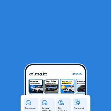
RU
Открыть приложение
В начало
1
/
2
Ноускат морда митсубиси
150 000 ₸
Город
Усть-Каменогорск,