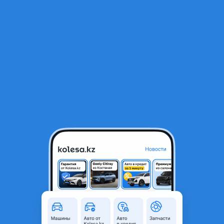
RU
Открыть приложение
1
/
5
Кронштейн крепления бампера Салазки
5 500 ₸
Город
Астана, Акмолинская