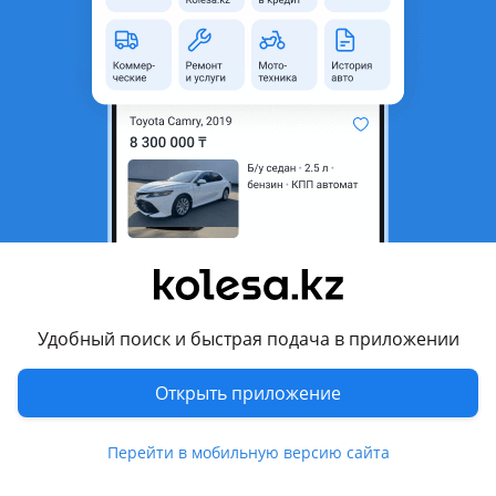
область
Состояние
Новая
Есть доставка
Да
Другие объявления продавца
Нуржан
Запчасти
Автозапчасти
595
Авто на разбор
9
Удобный поиск и быстрая подача в приложении
3 августа 2026 г.
Пожаловаться
Открыть приложение
© 2006 — 2026 АО Колеса
Перейти в мобильную версию сайта
Главная
Полная версия