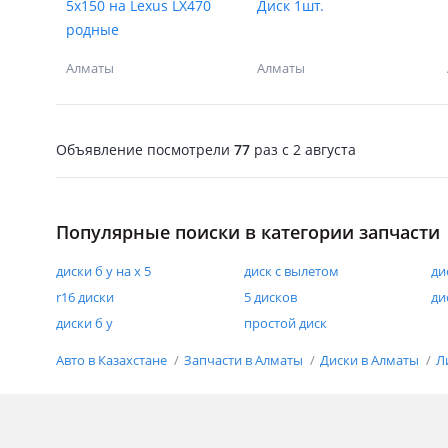
5x150 на Lexus LX470
Диск 1шт.
родные
Алматы
Алматы
Объявление посмотрели
77
раз
c 2 августа
Популярные поиски в категории запчасти
диски б у на х 5
диск с вылетом
ди
r16 диски
5 дисков
ди
диски б у
простой диск
Авто в Казахстане
Запчасти в Алматы
Диски в Алматы
Л