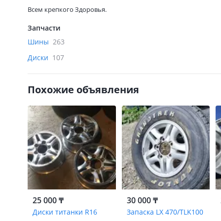
Всем крепкого Здоровья.
Запчасти
Шины
263
Диски
107
Похожие объявления
25 000 ₸
30 000 ₸
Диски титанки R16
Запаска LX 470/TLK100