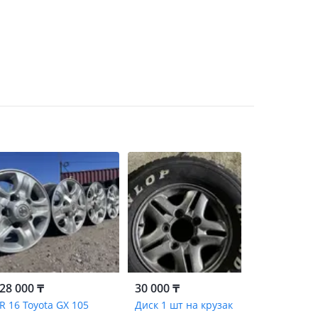
28 000 ₸
30 000 ₸
R 16 Toyota GX 105
Диск 1 шт на крузак