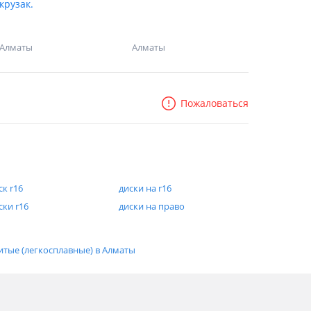
крузак.
Алматы
Алматы
Пожаловаться
ск r16
диски на r16
ски r16
диски на право
итые (легкосплавные) в Алматы