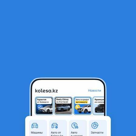
RU
Открыть приложение
1
/
3
Поворотник туманки
15 000 ₸
Город
Астана, Акмолинская