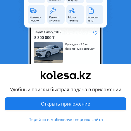
область
Состояние
Новая
Есть доставка
Да
Другие объявления продавца
Нуржан
Запчасти
Автозапчасти
595
Авто на разбор
9
Удобный поиск и быстрая подача в приложении
10 августа 2026 г.
Пожаловаться
Открыть приложение
© 2006 — 2026 АО Колеса
Перейти в мобильную версию сайта
Главная
Полная версия