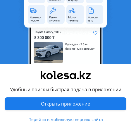
область
Состояние
Б/y
Есть доставка
Да
Подходит на авто
Subaru Outback
1998 - 2003 2 поколение (BE/BH)
Subaru Legacy Lancaster
1998 - 2001 2 поколение
Комментарий продавца
Удобный поиск и быстрая подача в приложении
Доступна оплата через RED и KREDIT
Открыть приложение
Контрактные запасные части из Японии. Отправка по
регионам РК. ПРЕДВАРИТЕЛЬНО ИЗ-ЗА НЕСТАБИЛЬНОСТИ
Перейти в мобильную версию сайта
КУРСА И ТАМОЖНИ УТОЧНЯТЬ ЦЕНЫ И НАЛИЧИЕ ПО
ТЕЛЕФОНУ. ЗВОНИТЬ В РАБОЧЕЕ ВРЕМЯ с 9.00 до 18.00 без