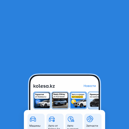
RU
Открыть приложение
1
/
3
Вентилятор с диффузором на Subaru Lancaster B4
30 000 ₸
Город
Алматы, Алматинская