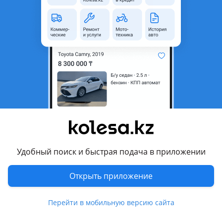
область
Состояние
Б/y
Комментарий продавца
Блок управления Двигателя 323 слепая
Перевести
Другие объявления продавца
Анатолий
Удобный поиск и быстрая подача в приложении
Запчасти
Открыть приложение
Автозапчасти
147
Диски
4
Перейти в мобильную версию сайта