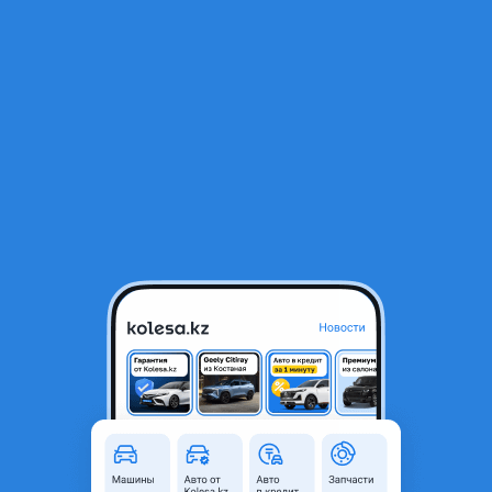
RU
Открыть приложение
1
/
5
Блок управления Двигателя
15 000 ₸
Город
Караганда, Карагандинская