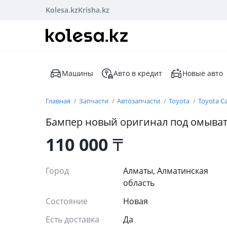
Kolesa.kz
Krisha.kz
Машины
Авто в кредит
Новые авто
Главная
Запчасти
Автозапчасти
Toyota
Toyota C
Бампер новый оригинал под омыва
110 000
₸
Город
Алматы, Алматинская
область
Состояние
Новая
Есть доставка
Да