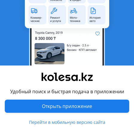
область
Состояние
Б/y
Комментарий продавца
Обшивка багажника крышки внутренняя в хорошем
состоянии
Перевести
Другие объявления продавца
JCI PART
Удобный поиск и быстрая подача в приложении
Запчасти
Открыть приложение
Автозапчасти
1283
Перейти в мобильную версию сайта
Диски
439