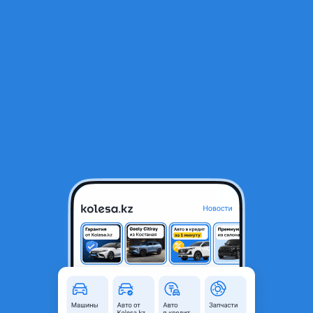
RU
Открыть приложение
В начало
1
/
2
Обшивка крышки багажника на outback BS9, из Японии
65 000 ₸
Город
Алматы, Алматинская