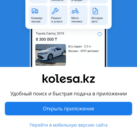
область
Состояние
Б/y
Есть доставка
Да
Подходит на авто
Toyota Estima
1999 - 2006 2 поколение
Toyota Previa
2000 - 2006 XR30/XR40
Комментарий продавца
Удобный поиск и быстрая подача в приложении
Бампер Тойота Эстима, Превиа (Toyota Estima, Previa) 1999-
Открыть приложение
2006 гг.
Цена бампера 70 000 и 90 000 тг. Зависит от состояния.
Перейти в мобильную версию сайта
Б/У оригинал. Япония.
В наличии также имеются другие детали по кузову.