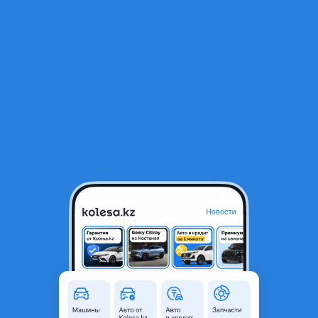
RU
Открыть приложение
1
/
3
BOTO 275/45R20 WD69
52 000 ₸
Город
Алматы, Алматинская