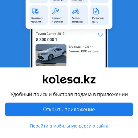
область
Состояние
Новая
Сезонность
Зимние
Ширина
275 мм
Высота профиля
45
Диаметр
R20
Есть доставка
Да
Комментарий продавца
Новый комплект зимних шин BOTO
Удобный поиск и быстрая подача в приложении
Модель WD69
Открыть приложение
Размер 275/45R20
Перейти в мобильную версию сайта
Цена за комплект 220, 000тг