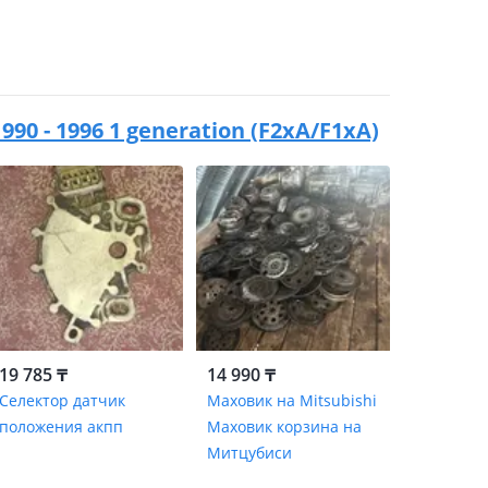
90 - 1996 1 generation (F2xA/F1xA)
19 785 ₸
14 990 ₸
Селектор датчик
Маховик на Mitsubishi
положения акпп
Маховик корзина на
Митцубиси