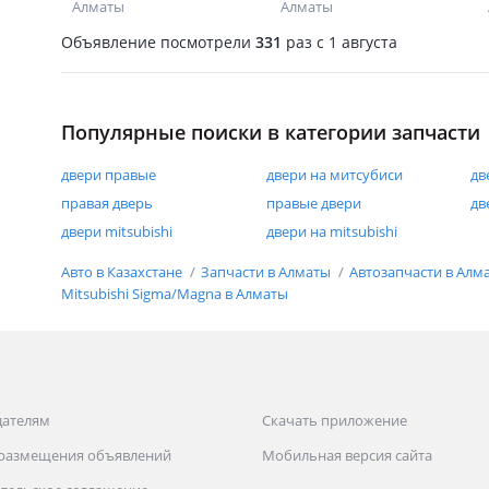
Алматы
Алматы
Объявление посмотрели
331
раз
c 1 августа
Популярные поиски в категории запчасти
двери правые
двери на митсубиси
дв
правая дверь
правые двери
дв
двери mitsubishi
двери на mitsubishi
Авто в Казахстане
Запчасти в Алматы
Автозапчасти в Алм
Mitsubishi Sigma/Magna в Алматы
дателям
Скачать приложение
 размещения объявлений
Мобильная версия сайта