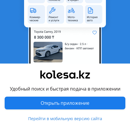
область
Состояние
Б/y
Оригинальность
Оригинал
Подходит на авто
Nissan Bluebird
2005 - 2012 G11, 2000 - 2003 G10
Комментарий продавца
Привозные из Японии
Удобный поиск и быстрая подача в приложении
Перевести
Открыть приложение
Другие объявления продавца
SAKADO
Перейти в мобильную версию сайта