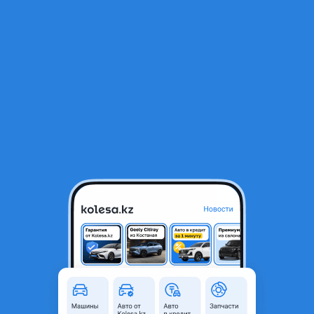
RU
Открыть приложение
В начало
1
/
2
Двери
60 000 ₸
Город
Алматы, Алматинская