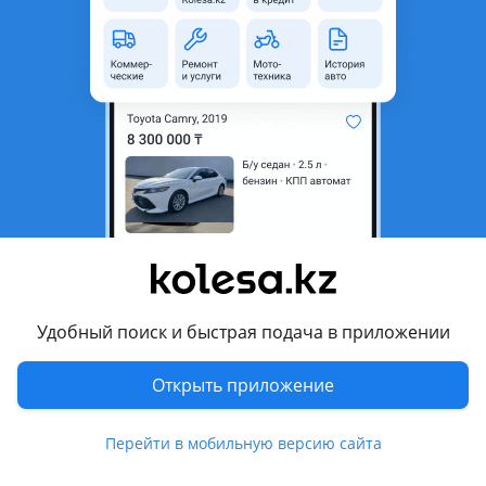
область
Состояние
Новая
Есть доставка
Да
Комментарий продавца
Фары на lx570 led китай тюнинг
Перевести
Другие объявления продавца
akb24. kz
Удобный поиск и быстрая подача в приложении
Запчасти
Открыть приложение
Автозапчасти
22
Перейти в мобильную версию сайта
Аксессуары и мультимедиа
4