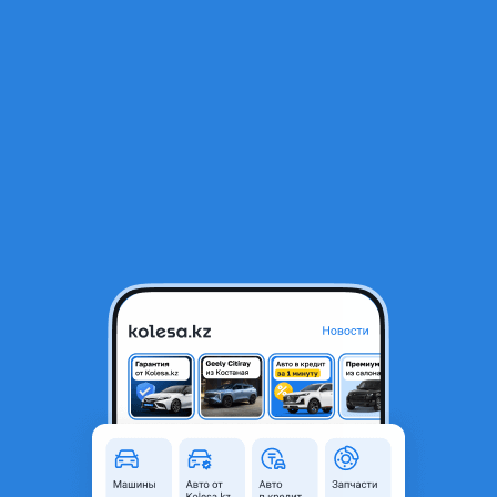
RU
Открыть приложение
1
/
4
Фары на Lx570 led
300 000 ₸
Город
Алматы, Алматинская