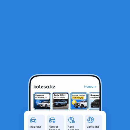
RU
Открыть приложение
1
/
6
Гофра — Toyota Highlander 2012 — Euro
15 000 ₸
Город
Алматы, Алматинская