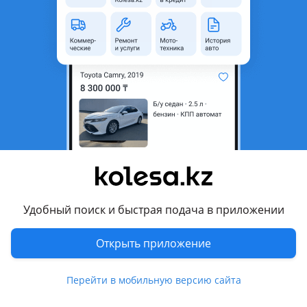
область
Состояние
Новая
Комментарий продавца
Toyota Highlander 2012 — Euro
Хорошое качество (дубликат)
Можете позвонить или написать. Есть отправки по другим
городам. По городу через Яндекс или Индрайвер.
Toyota Highlander 2012 — Euro
Сапасы жақсы (дубликат)
Удобный поиск и быстрая подача в приложении
Керек заттарыңызды білгіңіз келсе, бізге хабарласып,
немесе нөмірге жазыңыздар. Басқа қалаларға салып
Открыть приложение
жібере аламыз. Қаланың ішінде яндекс немесе индрайвер
арқылы жібере аламыз.
Перейти в мобильную версию сайта
Перевести