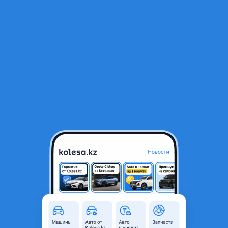
RU
Открыть приложение
1
/
7
Радиатор, радиатор кандёр
597 ₸
Город
Алматы, Алматинская