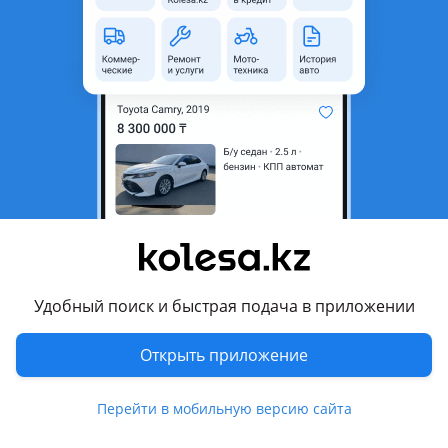
область
Состояние
Новая
Наличие
На заказ
Код запчасти
789123
Комментарий продавца
Радиатор, радиатор кандёр
Перевести
Другие объявления продавца
Удобный поиск и быстрая подача в приложении
Бекжан Корей авто разбор
Открыть приложение
Запчасти
Перейти в мобильную версию сайта
Автозапчасти
147