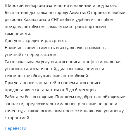
2006 - 2010 1 поколение (5J7/5J), 2010 - 2015 1 поколение
Широкий выбор автозапчастей в наличии и под заказ.
рестайлинг (5J7/5J)
Бесплатная доставка по городу Алматы. Отправка в любые
регионы Казахстана и СНГ любым удобным способом:
Skoda Superb
поездом, автобусом, самолётом и транспортными
2001 - 2006 1 поколение (3U4), 2006 - 2008 1 поколение
компаниями.
рестайлинг (3U4), 2013 - 2015 2 поколение рестайлинг
Доступны кредит и рассрочка.
(3T4/3T5), 2015 - 2019 3 поколение (3V3/3V5), 2019 - н.в. 3
Наличие, совместимость и актуальную стоимость
поколение рестайлинг (3V3/3V5), 2008 - 2013 2 поколение
(3T4/3T5), 2023 - н.в. 4 поколение
уточняйте перед заказом.
Skoda Yeti
Также оказываем услуги автосервиса: профессиональная
2009 - 2014 1 поколение (5L), 2013 - 2018 1 поколение
установка автозапчастей, диагностика, ремонт и
рестайлинг (5L)
техническое обслуживание автомобилей.
При установке запчастей в нашем автосервисе
Subaru BRZ
предоставляется гарантия от 3 до 6 месяцев.
2012 - 2016 1 поколение, 2016 - н.в. 1 поколение
Работаем без выходных. Поможем подобрать необходимые
рестайлинг
запчасти, предложим оптимальное решение по цене и
Subaru Forester
качеству, а также выполним профессиональную установку
1997 - 2000 1 поколение (SF), 2000 - 2002 1 поколение
с гарантией.
рестайлинг (SF), 2002 - 2005 2 поколение (SG), 2005 - 2008 2
поколение рестайлинг (SG), 2007 - 2011 3 поколение (SH),
Перевести