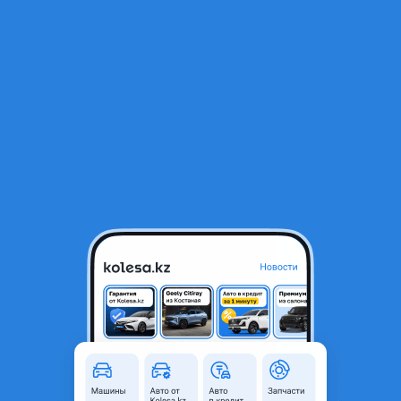
RU
Открыть приложение
1
/
3
Радиатор печки
15 000 ₸
Город
Алматы, Алматинская