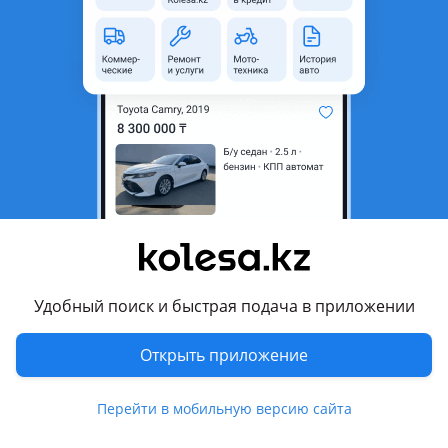
неактуальным.
Город
Алматы, Алматинская
область
Состояние
Б/y
Оригинальность
Оригинал
Возможна рассрочка или
Да
кредит
Есть доставка
Да
Подходит на авто
Удобный поиск и быстрая подача в приложении
Mitsubishi Challenger
Открыть приложение
2008 - 2013 2 поколение, 1999 - 2008 1 поколение
рестайлинг
Перейти в мобильную версию сайта
Mitsubishi Montero Sport
2008 - 2015 2 поколение