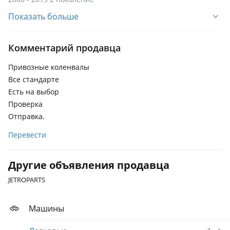
Показать больше
Mitsubishi Pajero
2006 - 2011 4 поколение (V8xW/V9xW), 2002 - 2006 3
поколение рестайлинг (V7xW/V6xW), 1999 - 2002 3
Комментарий продавца
поколение (V7xW/V6xW)
Привозные коленвалы
Все стандарте
Есть на выбор
Проверка
Отправка.
Перевести
Другие объявления продавца
JETROPARTS
Машины