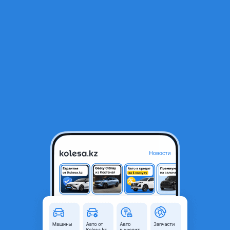
RU
Открыть приложение
1
/
5
Коленвал 6G74
60 000 ₸
Объявление находится в архиве и может быть