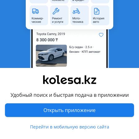
область
Состояние
Б/y
Есть доставка
Да
Комментарий продавца
Боковые зеркала w212, оригинал, привозные
Цена указано за одну штуку
Перевести
Другие объявления дилера
Удобный поиск и быстрая подача в приложении
AMG_PARTS
Открыть приложение
Запчасти
Перейти в мобильную версию сайта
Автозапчасти
200