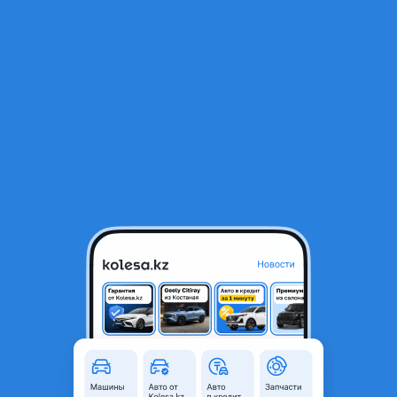
RU
Открыть приложение
1
/
3
Боковые зеркала w212 оригинал
60 000 ₸
Город
Алматы, Алматинская