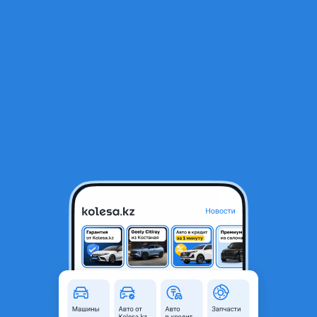
RU
Открыть приложение
В начало
1
/
2
Кожух руля
200 ₸
Город
Алматы, Алматинская