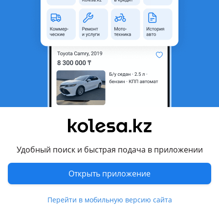
область
Состояние
Б/y
Оригинальность
Оригинал
Комментарий продавца
Кожух рулевой колонки. Цены уточняйте
Перевести
Другие объявления продавца
999999999
Удобный поиск и быстрая подача в приложении
Запчасти
Открыть приложение
Автозапчасти
1286
Перейти в мобильную версию сайта
Авто на разбор
17