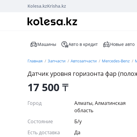
Kolesa.kz
Krisha.kz
Машины
Авто в кредит
Новые авто
Главная
Запчасти
Автозапчасти
Mercedes-Benz
M
Датчик уровня горизонта фар (поло
17 500
₸
Город
Алматы, Алматинская
область
Состояние
Б/y
Есть доставка
Да