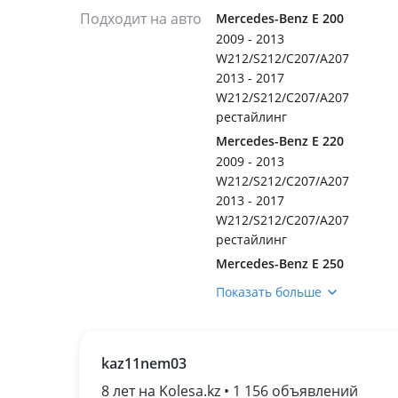
Подходит на авто
Mercedes-Benz E 200
2009 - 2013
W212/S212/C207/A207
2013 - 2017
W212/S212/C207/A207
рестайлинг
Mercedes-Benz E 220
2009 - 2013
W212/S212/C207/A207
2013 - 2017
W212/S212/C207/A207
рестайлинг
Mercedes-Benz E 250
2009 - 2013
Показать больше
W212/S212/C207/A207
2013 - 2017
W212/S212/C207/A207
kaz11nem03
рестайлинг
Mercedes-Benz E 300
8 лет на Kolesa.kz • 1 156 объявлений