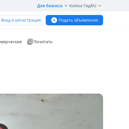
Для бизнеса
Kolesa Гид
RU
Вход и регистрация
Подать объявление
мерческие
Почитать