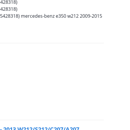
5428318)
5428318)
5428318) mercedes-benz e350 w212 2009-2015
 - 2013 W212/S212/C207/A207