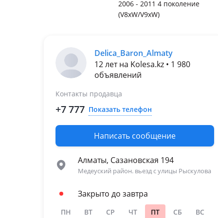
2006 - 2011 4 поколение
(V8xW/V9xW)
Delica_Baron_Almaty
12 лет на Kolesa.kz • 1 980
объявлений
Контакты продавца
+7 777
Показать телефон
Написать сообщение
Алматы, Сазановская 194
Медеуский район. вьезд с улицы Рыскулова
Закрыто до завтра
ПН
ВТ
СР
ЧТ
ПТ
СБ
ВС