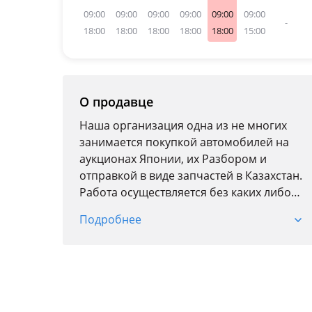
09:00
09:00
09:00
09:00
09:00
09:00
-
18:00
18:00
18:00
18:00
18:00
15:00
О продавце
Наша организация одна из не многих
занимается покупкой автомобилей на
аукционах Японии, их Разбором и
отправкой в виде запчастей в Казахстан.
Работа осуществляется без каких либо
посредников. При автоРазборе
Подробнее
функционирует магазин новых
запчастей. Есть возможность заКазать со
складов Японии, ОАЭ, Кореи и России
новые оригинальные и дубликатные
запчасти.
Основной модельный ряд автоРазбора