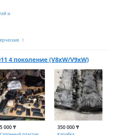
тей и
мерческие
1
 2011 4 поколение (V8xW/V9xW)
5 000 ₸
350 000 ₸
Салонный пластик
Каробка