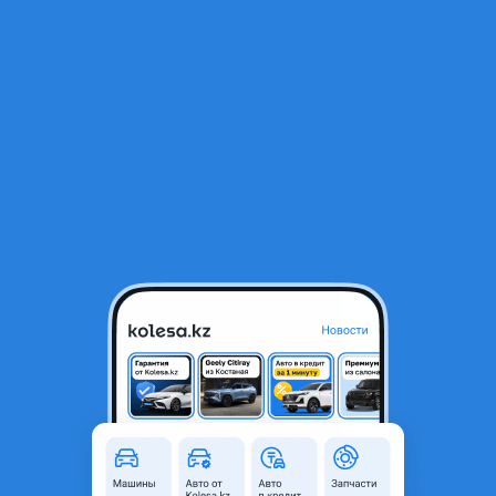
RU
Открыть приложение
1
/
3
Крепление бампера
9 000 ₸
Объявление находится в архиве и может быть