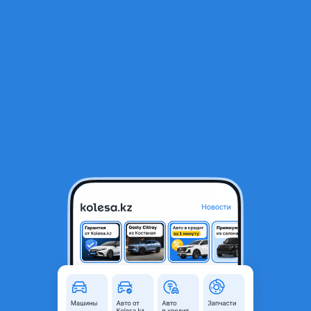
RU
Открыть приложение
1
/
3
Наклади порогов
10 000 ₸
Город
Алматы, Алматинская