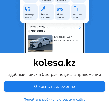
область
Состояние
Б/y
Комментарий продавца
В продаже пороги на все модели Субару
Легаси Оутбак Форестер Импреза Ланкастер
Цвета на выбор (на любой вкус)
Привозные с Японии без пробега по СНГ
Перевести
Другие объявления продавца
Удобный поиск и быстрая подача в приложении
Subaru
Открыть приложение
Машины
Перейти в мобильную версию сайта
Легковые
1