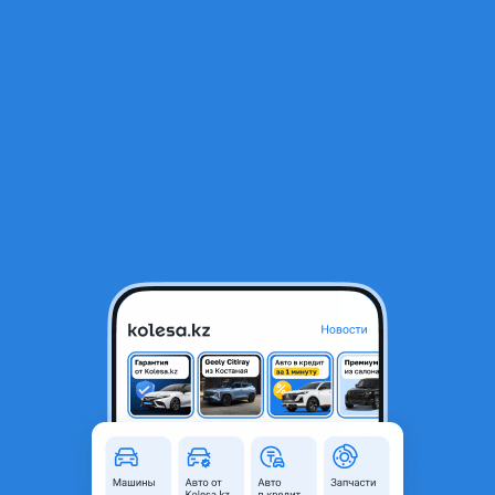
RU
Открыть приложение
1
/
3
Стекло
20 000 ₸
Город
Алматы, Алматинская