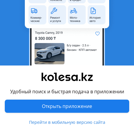
область
Состояние
Б/y
Есть доставка
Да
Комментарий продавца
Стекла боковые переднее правое и левое заднее левое и
правое на ниссан жук оригинал привозной в отличном
состоянии цена за шт
Перевести
Удобный поиск и быстрая подача в приложении
Другие объявления продавца
Ка4
Открыть приложение
Запчасти
Перейти в мобильную версию сайта
Автозапчасти
99