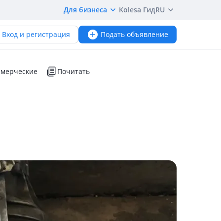
Для бизнеса
Kolesa Гид
RU
Вход и регистрация
Подать объявление
мерческие
Почитать