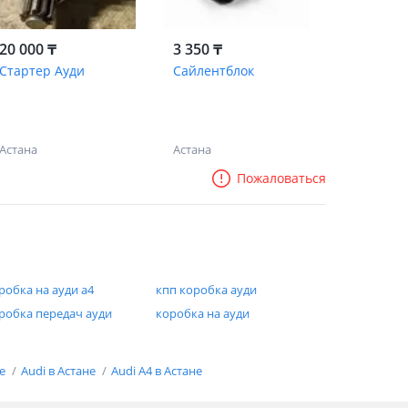
20 000 ₸
3 350 ₸
Стартер Ауди
Сайлентблок
Астана
Астана
Пожаловаться
робка на ауди а4
кпп коробка ауди
робка передач ауди
коробка на ауди
не
Audi в Астане
Audi A4 в Астане