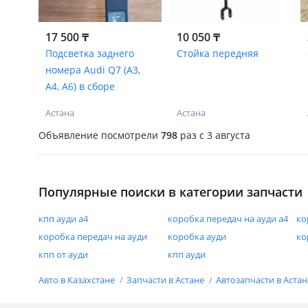
17 500 ₸
10 050 ₸
Подсветка заднего
Стойка передняя
номера Audi Q7 (A3,
A4, A6) в сборе
Астана
Астана
Объявление посмотрели
798
раз
c 3 августа
Популярные поиски в категории запчасти
кпп ауди а4
коробка передач на ауди а4
ко
коробка передач на ауди
коробка ауди
ко
кпп от ауди
кпп ауди
Авто в Казахстане
Запчасти в Астане
Автозапчасти в Аста