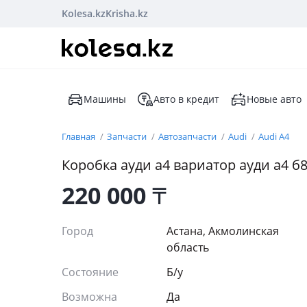
Kolesa.kz
Krisha.kz
Машины
Авто в кредит
Новые авто
Главная
Запчасти
Автозапчасти
Audi
Audi A4
Коробка ауди а4 вариатор ауди а4 б
220 000
₸
Город
Астана, Акмолинская
область
Состояние
Б/y
Возможна
Да