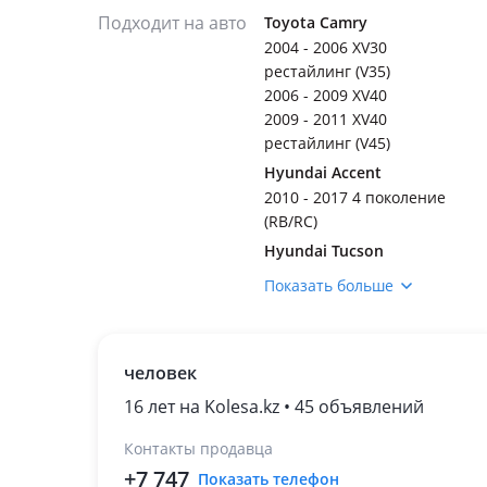
Подходит на авто
Toyota Camry
2004 - 2006 XV30
рестайлинг (V35)
2006 - 2009 XV40
2009 - 2011 XV40
рестайлинг (V45)
Hyundai Accent
2010 - 2017 4 поколение
(RB/RC)
Hyundai Tucson
Infiniti FX35
Показать больше
Infiniti FX37
Infiniti FX45
человек
Kia Sportage
Lexus RX 350
16 лет на Kolesa.kz • 45 объявлений
2008 - 2012 3 поколение
Контакты продавца
(L1)
+7 747
Показать телефон