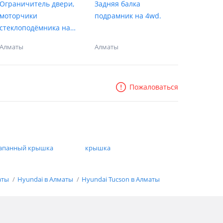
Ограничитель двери,
Задняя балка
моторчики
подрамник на 4wd.
стеклоподёмника на
Hyunda Tucson 15-21г
Алматы
Алматы
Пожаловаться
апанный крышка
крышка
аты
Hyundai в Алматы
Hyundai Tucson в Алматы