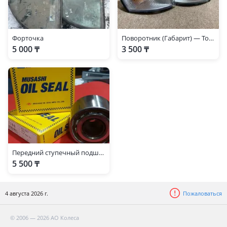
Форточка
Поворотник (Габарит) — Toyota Carina E 1992-1998
5 000 ₸
3 500 ₸
Передний ступечный подшипник карина е 90369-38003.
5 500 ₸
4 августа 2026 г.
Пожаловаться
© 2006 — 2026 АО Колеса