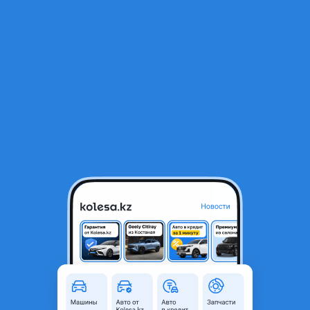
RU
Открыть приложение
1
/
7
Противотуманка — Toyota Carina E 1992-1997
4 500 ₸
Город
Алматы, Алматинская