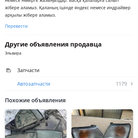
немесе нөмірге жазыңыздар. Басқа қалаларға салып
жібере аламыз. Қаланың ішінде яндекс немесе индрайвер
арқылы жібере аламыз.
Перевести
Другие объявления продавца
Эльвира
Запчасти
Автозапчасти
1179
Похожие объявления