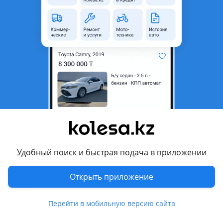
область
Состояние
Новая
Комментарий продавца
Toyota Carina E 1992-1997
Есть с обоих сторон L/R
Хорошее качество (дубликат)
Цена указана за одну из сторон.
Можете уточнить позвонить или написать. Есть отправки
по другим городам. По городу через Яндекс или
Индрайвер.
Удобный поиск и быстрая подача в приложении
Toyota Carina E 1992-1997
Екі жағы да бар L/R
Открыть приложение
Жақсы сапа (дубликат)
Бағасы тек бір бетіне көрсетілген.
Перейти в мобильную версию сайта
Керек заттарыңызды білгіңіз келсе, бізге хабарласып,