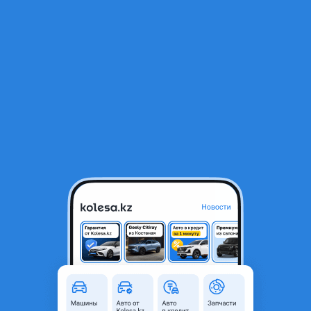
RU
Открыть приложение
1
/
3
Блок комфорта на Мерседес бенс w210 w202
8 000 ₸
Город
Алматы, Алматинская