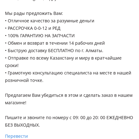
3 поколение рестайлинг
Honda CR-V
Мы рады предложить Вам:
1999 - 2001 1 поколение рестайлинг (RD), 1995 - 1999 1
• Отличное качество за разумные деньги
поколение (RD), 2004 - 2006 2 поколение рестайлинг (RD),
• РАССРОЧКА 0-0-12 и РЕД
2001 - 2004 2 поколение (RD), 2006 - 2009 3 поколение (RE),
• 100% ГАРАНТИЮ НА ЗАПЧАСТИ
2012 - 2015 4 поколение (RM), 2009 - 2012 3 поколение
• Обмен и возврат в течении 14 рабочих дней
рестайлинг (RE), 2015 - 2018 4 поколение рестайлинг (RM),
• Быструю доставку БЕСПЛАТНО по г. Алматы.
Honda Element
2016 - н.в. 5 поколение (RW/RT)
• Отправкe по всему Казахстану и миру в кратчайшие
2003 - 2006 1 поколение, 2006 - 2008 1 поколение
сроки!
рестайлинг, 2008 - 2010 1 поколение [2-й рестайлинг]
• Грамотную консультацию специалиста на месте в нашей
Honda HR-V
розничной точке.
1998 - 2001 1 поколение (GH), 2001 - 2006 1 поколение
рестайлинг (GH), 2015 - н.в. 2 поколение (RU)
Предлагаем Вам убедиться в этом и сделать заказ в нашем
магазине!
Honda Insight
1999 - 2006 1 поколение (ZE), 2011 - 2014 2 поколение
Пишите и звоните по номеру с 09: 00 до 20: 00 ЕЖЕДНЕВНО
рестайлинг (ZE), 2009 - 2011 2 поколение (ZE), 2018 - н.в. 3
БЕЗ ВЫХОДНЫХ.
поколение
Перевести