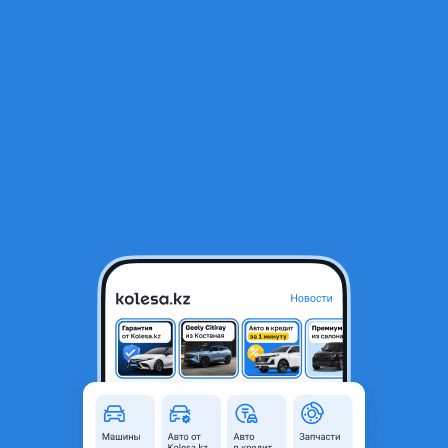
RU
Открыть приложение
В начало
1
/
2
Рулевые рейки на автомобили Honda
75 000 ₸
Город
Караганда, Карагандинская