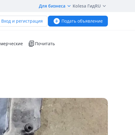
Для бизнеса
Kolesa Гид
RU
Вход и регистрация
Подать объявление
мерческие
Почитать