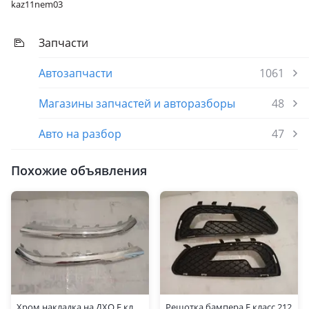
W163 рестайлинг
kaz11nem03
Mercedes-Benz S 500
Запчасти
2009 - 2013 W221 рестайлинг, 2005 - 2009 W221, 2002 - 2005
W220 рестайлинг, 1998 - 2002 W220
Автозапчасти
1061
Магазины запчастей и авторазборы
48
Авто на разбор
47
Похожие объявления
Хром накладка на ДХО Е класс 212
Решотка бампера Е класс 212