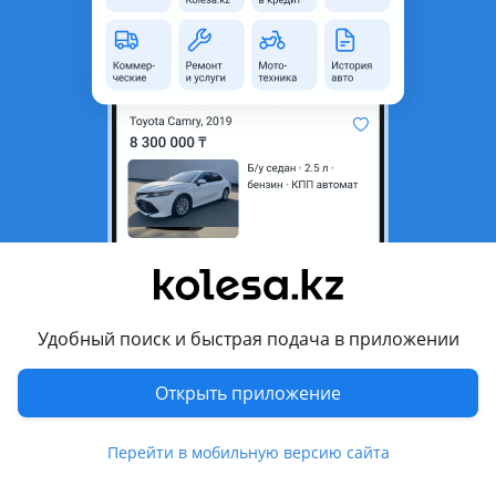
область
Состояние
Б/y
Оригинальность
Оригинал
Есть доставка
Да
Подходит на авто
Mercedes-Benz C 350
2011 - 2015 W204/S204/C204 рестайлинг, 2006 - 2011
W204/S204
Mercedes-Benz E 200
Удобный поиск и быстрая подача в приложении
2009 - 2013 W212/S212/C207/A207, 2013 - 2017
W212/S212/C207/A207 рестайлинг
Показать больше
Открыть приложение
Mercedes-Benz E 220
2009 - 2013 W212/S212/C207/A207, 2013 - 2017
Комментарий продавца
Перейти в мобильную версию сайта
W212/S212/C207/A207 рестайлинг
Стабилизатор задний (поперечной устойчивости)