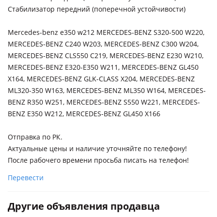
Mercedes-Benz E 300
Стабилизатор передний (поперечной устойчивости)
2009 - 2013 W212/S212/C207/A207, 2013 - 2017
W212/S212/C207/A207 рестайлинг
Mercedes-benz e350 w212 MERCEDES-BENZ S320-500 W220,
Mercedes-Benz E 350
MERCEDES-BENZ C240 W203, MERCEDES-BENZ C300 W204,
2009 - 2013 W212/S212/C207/A207, 2013 - 2017
MERCEDES-BENZ CLS550 C219, MERCEDES-BENZ E230 W210,
W212/S212/C207/A207 рестайлинг
MERCEDES-BENZ E320-E350 W211, MERCEDES-BENZ GL450
X164, MERCEDES-BENZ GLK-CLASS X204, MERCEDES-BENZ
Mercedes-Benz E 400
ML320-350 W163, MERCEDES-BENZ ML350 W164, MERCEDES-
2013 - 2017 W212/S212/C207/A207 рестайлинг
BENZ R350 W251, MERCEDES-BENZ S550 W221, MERCEDES-
Mercedes-Benz E 500
BENZ E350 W212, MERCEDES-BENZ GL450 X166
2009 - 2013 W212/S212/C207/A207, 2013 - 2017
W212/S212/C207/A207 рестайлинг
Отправка по РК.
Актуальные цены и наличие уточняйте по телефону!
Mercedes-Benz GL 450
После рабочего времени просьба писать на телефон!
2012 - 2016 X166, 2009 - 2012 X164 рестайлинг, 2006 - 2009
X164
Перевести
Mercedes-Benz ML 350
Другие объявления продавца
2008 - 2011 W164 рестайлинг, 2005 - 2008 W164, 2001 - 2005