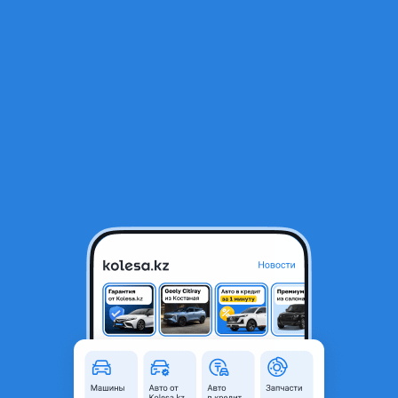
RU
Открыть приложение
1
/
6
Стабилизатор (поперечной устойчивости) (ПЕРЕДНИЙ, ЗАДНИЙ)
15 000 ₸
Город
Алматы, Алматинская