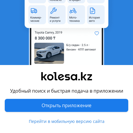
неактуальным.
Город
Алматы, Алматинская
область
Состояние
Б/y
Есть доставка
Да
Комментарий продавца
Продам двигатель на Volkswagen Passat B6 Объем 3.2
привозной из Японии в отличном состоянии все вопросы
по телефону
Удобный поиск и быстрая подача в приложении
Перевести
Открыть приложение
© 2006 — 2026 АО Колеса
Перейти в мобильную версию сайта
Главная
Полная версия