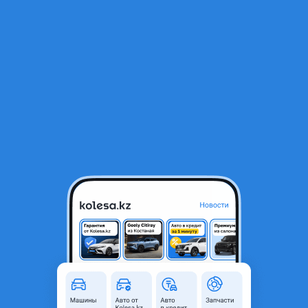
RU
Открыть приложение
1
/
4
Двигатель на Volkswagen Passat B6 Объем 3.2
2 589 ₸
Объявление находится в архиве и может быть