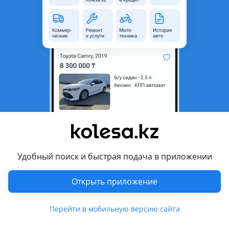
неактуальным.
Город
Алматы, Алматинская
область
Состояние
Б/y
Комментарий продавца
Продам привозные Япония
Перевести
Удобный поиск и быстрая подача в приложении
Другие объявления продавца
LL
Открыть приложение
Запчасти
Перейти в мобильную версию сайта
Автозапчасти
161