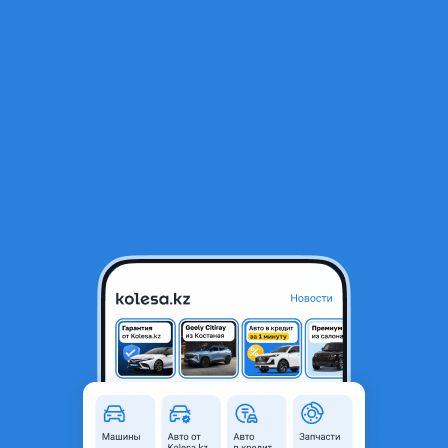
RU
Открыть приложение
В начало
1
/
2
Задние рычаги lexus gs 300
10 000 ₸
Объявление находится в архиве и может быть