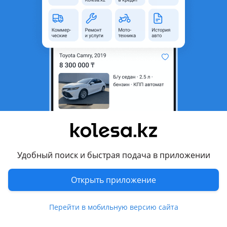
неактуальным.
Город
Алматы, Алматинская
область
Состояние
Б/y
Комментарий продавца
Дроссельная заслонка 4E
Перевести
Удобный поиск и быстрая подача в приложении
Другие объявления продавца
Avto Zapchasti
Открыть приложение
Запчасти
Перейти в мобильную версию сайта
Автозапчасти
1577