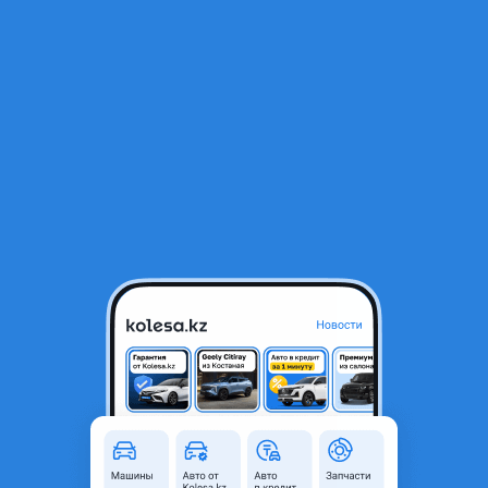
RU
Открыть приложение
В начало
1
/
2
Дроссельная заслонка 5E
25 000 ₸
Объявление находится в архиве и может быть