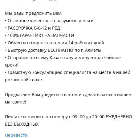
1995 - 1999 1 поколение (RD), 1999 - 2001 1 поколение
Мы рады предложить Вам:
рестайлинг (RD), 2001 - 2004 2 поколение (RD), 2004 - 2006 2
поколение рестайлинг (RD), 2006 - 2009 3 поколение (RE),
• Отличное качество за разумные деньги
2009 - 2012 3 поколение рестайлинг (RE), 2012 - 2015 4
• РАССРОЧКА 0-0-12 и РЕД
поколение (RM), 2015 - 2018 4 поколение рестайлинг (RM),
• 100% ГАРАНТИЮ НА ЗАПЧАСТИ
Honda Element
2016 - н.в. 5 поколение (RW/RT)
• Обмен и возврат в течении 14 рабочих дней
2003 - 2006 1 поколение, 2006 - 2008 1 поколение
• Быструю доставку БЕСПЛАТНО по г. Алматы.
рестайлинг, 2008 - 2010 1 поколение [2-й рестайлинг]
• Отправкe по всему Казахстану и миру в кратчайшие
Honda HR-V
сроки!
1998 - 2001 1 поколение (GH), 2001 - 2006 1 поколение
• Грамотную консультацию специалиста на месте в нашей
рестайлинг (GH), 2015 - н.в. 2 поколение (RU)
розничной точке.
Honda Insight
Предлагаем Вам убедиться в этом и сделать заказ в нашем
1999 - 2006 1 поколение (ZE), 2009 - 2011 2 поколение (ZE),
магазине!
2011 - 2014 2 поколение рестайлинг (ZE), 2018 - н.в. 3
поколение
Пишите и звоните по номеру с 09: 00 до 20: 00 ЕЖЕДНЕВНО
БЕЗ ВЫХОДНЫХ
Перевести