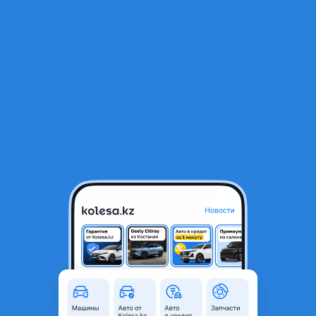
RU
Открыть приложение
В начало
1
/
2
Лямбда-зонд, датчик кислорода на автомобили Honda
25 000 ₸
Город
Астана, Акмолинская