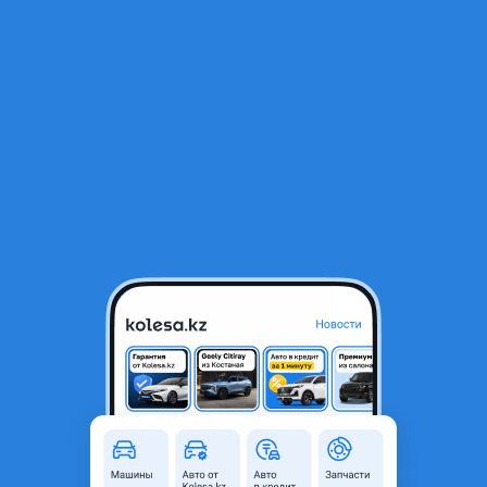
RU
Открыть приложение
1
/
5
Центральная консоль, накладка на тойота альфард
5 000 ₸
Город
Алматы, Алматинская