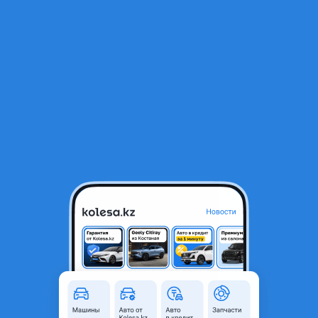
RU
Открыть приложение
В начало
1
/
2
Эирбаг в панель
10 000 ₸
Город
Алматы, Алматинская