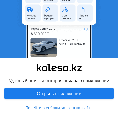
область
Состояние
Б/y
Есть доставка
Да
Комментарий продавца
Привозной с Германии как на фото
Перевести
Другие объявления продавца
Николай
Удобный поиск и быстрая подача в приложении
Запчасти
Открыть приложение
Автозапчасти
671
Перейти в мобильную версию сайта
Похожие объявления