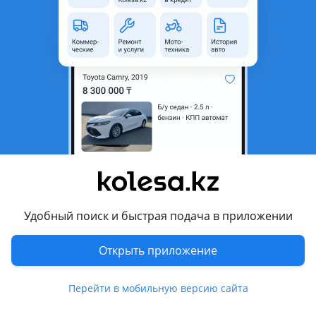
область
Состояние
Б/y
Комментарий продавца
Ксенон в сборе целая
Перевести
Другие объявления продавца
Сергей
Удобный поиск и быстрая подача в приложении
Запчасти
Открыть приложение
Автозапчасти
1211
Диски
19
Перейти в мобильную версию сайта