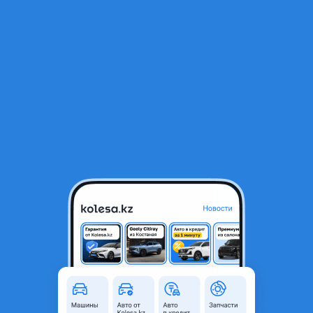
RU
Открыть приложение
1
/
7
Мотор новый Kia Sorento 2.4 G4KE G4FC G4FG G4FA G4NA G4NB
G4KD G4LC G4KJ
650 000 ₸