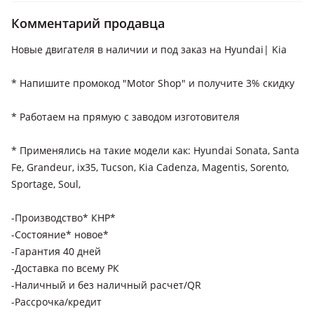
2012 - 2016 3 поколение (DM/DMA), 2015 - 2018 3 поколение
Комментарий продавца
рестайлинг (DM/DMA), 2018 - 2021 4 поколение (TM/TMA),
2020 - н.в. 4 поколение рестайлинг
Новые двигателя в наличии и под заказ на Hyundai| Kia
Hyundai Sonata
* Напишите промокод "Motor Shop" и получите 3% скидку
2014 - 2017 7 поколение (LF), 2017 - 2022 7 поколение
рестайлинг (LF), 2019 - н.в. 8 поколение (DN8)
* Работаем на прямую с заводом изготовителя
Hyundai Tucson
2015 - 2019 3 поколение (TL/TLE), 2018 - 2021 3 поколение
* Применялись на такие модели как: Hyundai Sonata, Santa
рестайлинг (TL/TLE), 2020 - н.в. 4 поколение (NX4)
Fe, Grandeur, ix35, Tucson, Kia Cadenza, Magentis, Sorento,
Sportage, Soul,
Kia Forte
2012 - 2016 2 поколение, 2016 - 2018 2 поколение
-Производство* КНР*
рестайлинг
-Состояние* новое*
Kia Cadenza
-Гарантия 40 дней
2009 - 2013 1 поколение, 2013 - 2016 1 поколение
-Доставка по всему РК
рестайлинг, 2016 - 2020 2 поколение, 2020 - н.в. 2
-Наличный и без наличный расчет/QR
поколение рестайлинг
-Рассрочка/кредит