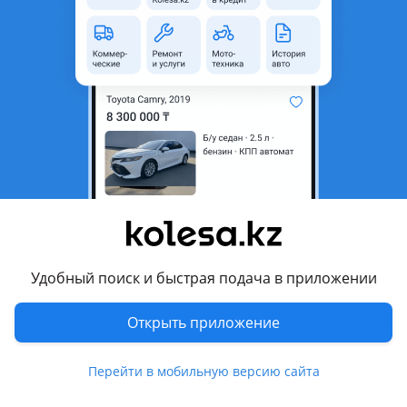
Город
Астана, Акмолинская
область
Состояние
Новая
Код запчасти
G4FA/G4FG/G4FC/G4NA/G4NB/G4KD/G4KE/G4KJ/G4KH
Возможна рассрочка или
Да
кредит
Есть доставка
Да
Подходит на авто
Hyundai Grandeur
2009 - 2011 TG рестайлинг, 2011 - 2016 HG, 2016 - 2019 IG,
Удобный поиск и быстрая подача в приложении
2019 - 2022 IG рестайлинг, 2022 - н.в. 7 поколение
Открыть приложение
Hyundai ix35
2009 - 2013 1 поколение (LM/EL/ELH), 2013 - 2017 1
поколение рестайлинг (LM/EL/ELH)
Перейти в мобильную версию сайта
Показать больше
Hyundai Santa Fe