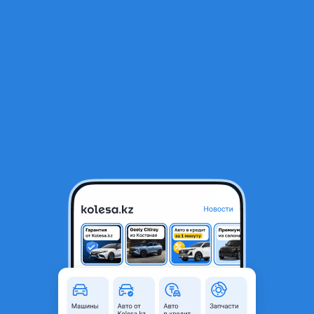
RU
Открыть приложение
1
/
9
Крыло заднее левое
120 000 ₸
Город
Алматы, Алматинская