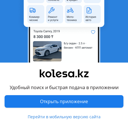
область
Состояние
Б/y
Оригинальность
Оригинал
Есть доставка
Да
Комментарий продавца
Крыло заднее левое на трехдверый рав 4. В отличном
состоянии. Срезано по стойки вместе с подкрылком и
стаканом. Отдадим вместе с клыком, но нет в наличии
фендера — продан. Цена за одно крыло. Уточняйте
сторону. Уточняйте наличие. Работаем с регионами. Есть
Удобный поиск и быстрая подача в приложении
возможность отправки наших запчастей В Киргизстан и
Российскую Федерацию. Просьба звонить с 9 до 18 по
Открыть приложение
Алматы. Наш склад находится в городе Алматы по адресу
Сазановская 194. Перед выездом всегда уточняйте
Перейти в мобильную версию сайта
наличие и актуальную цену у продавца. Воскресенье
выходной день. Всем желаем удачных покупок!